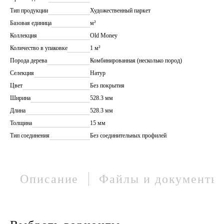
Тип продукции
Художественный паркет
Базовая единица
м²
Коллекция
Old Money
Количество в упаковке
1 м²
Порода дерева
Комбинированная (несколько пород)
Селекция
Натур
Цвет
Без покрытия
Ширина
528.3 мм
Длина
528.3 мм
Толщина
15 мм
Тип соединения
Без соединительных профилей
Описание
Файлы и документы