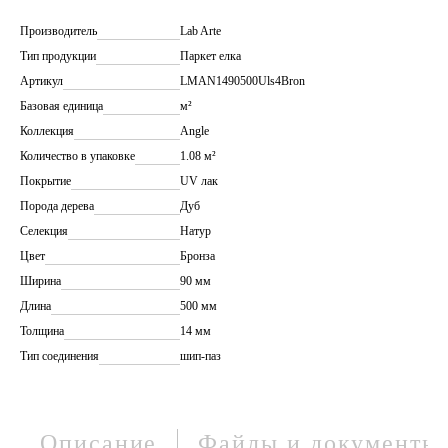
Производитель
Lab Arte
Тип продукции
Паркет елка
Артикул
LMAN1490500Uls4Bron
Базовая единица
м²
Коллекция
Angle
Количество в упаковке
1.08 м²
Покрытие
UV лак
Порода дерева
Дуб
Селекция
Натур
Цвет
Бронза
Ширина
90 мм
Длина
500 мм
Толщина
14 мм
Тип соединения
шип-паз
Описание
Файлы и документы