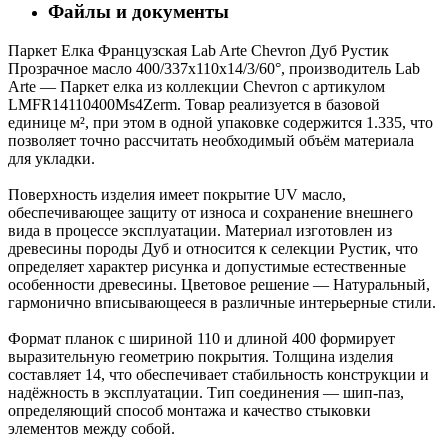
Файлы и документы
Паркет Елка Французская Lab Arte Chevron Дуб Рустик
Прозрачное масло 400/337х110х14/3/60°, производитель Lab
Arte — Паркет елка из коллекции Chevron с артикулом
LMFR14110400Ms4Zerm. Товар реализуется в базовой
единице м², при этом в одной упаковке содержится 1.335, что
позволяет точно рассчитать необходимый объём материала
для укладки.
Поверхность изделия имеет покрытие UV масло,
обеспечивающее защиту от износа и сохранение внешнего
вида в процессе эксплуатации. Материал изготовлен из
древесины породы Дуб и относится к селекции Рустик, что
определяет характер рисунка и допустимые естественные
особенности древесины. Цветовое решение — Натуральный,
гармонично вписывающееся в различные интерьерные стили.
Формат планок с шириной 110 и длиной 400 формирует
выразительную геометрию покрытия. Толщина изделия
составляет 14, что обеспечивает стабильность конструкции и
надёжность в эксплуатации. Тип соединения — шип-паз,
определяющий способ монтажа и качество стыковки
элементов между собой.