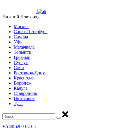
Нижний Новгород
Москва
Санкт-Петербург
Самара
Уфа
Махачкала
Тольятти
Грозный
Сургут
Сочи
Ростов-на-Дону
Краснодар
Воронеж
Калуга
Ставрополь
Пятигорск
Тула
+7(495)260-07-65