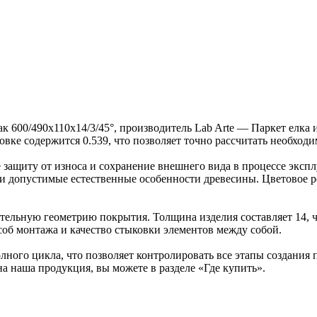
ак 600/490х110х14/3/45°, производитель Lab Arte — Паркет елк
ковке содержится 0.539, что позволяет точно рассчитать необход
защиту от износа и сохранение внешнего вида в процессе эксп
ка и допустимые естественные особенности древесины. Цветово
ельную геометрию покрытия. Толщина изделия составляет 14, ч
об монтажа и качество стыковки элементов между собой.
ного цикла, что позволяет контролировать все этапы создания
на наша продукция, вы можете в разделе «Где купить».