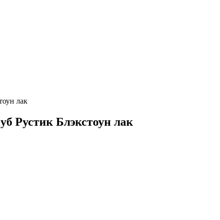
тоун лак
Дуб Рустик Блэкстоун лак