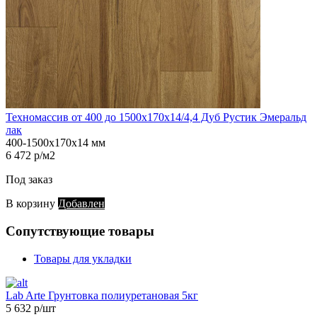
Техномассив от 400 до 1500х170х14/4,4 Дуб Рустик Эмеральд
лак
400-1500х170х14 мм
6 472 р/м2
Под заказ
В корзину
Добавлен
Сопутствующие товары
Товары для укладки
Lab Arte Грунтовка полиуретановая 5кг
5 632 р/шт