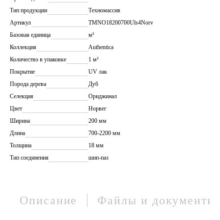
Тип продукции
Техномассив
Артикул
TMNO18200700Uls4Norv
Базовая единица
м²
Коллекция
Authentica
Количество в упаковке
1 м²
Покрытие
UV лак
Порода дерева
Дуб
Селекция
Ориджинал
Цвет
Норвег
Ширина
200 мм
Длина
700-2200 мм
Толщина
18 мм
Тип соединения
шип-паз
Описание
Файлы и документы